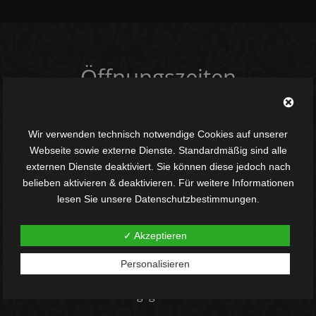
Öffnungszeiten
Wir verwenden technisch notwendige Cookies auf unserer
Dienstag – Freitag:
Webseite sowie externe Dienste. Standardmäßig sind alle
09.00 – 12.30
externen Dienste deaktiviert. Sie können diese jedoch nach
15.00 – 18.00
belieben aktivieren & deaktivieren. Für weitere Informationen
lesen Sie unsere Datenschutzbestimmungen.
Samstag
✓ Akzeptieren
10.00 – 13.00
Personalisieren
Montag: geschlossen